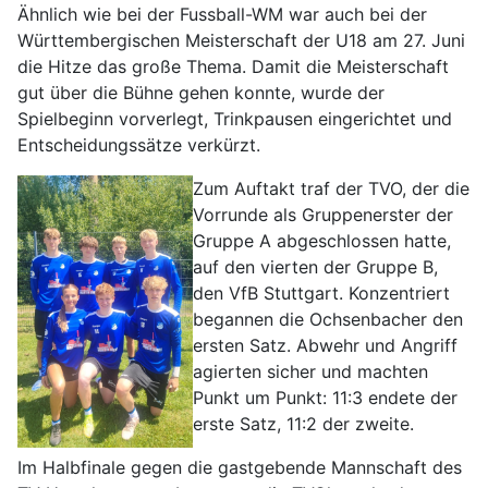
Ähnlich wie bei der Fussball-WM war auch bei der
Württembergischen Meisterschaft der U18 am 27. Juni
die Hitze das große Thema. Damit die Meisterschaft
gut über die Bühne gehen konnte, wurde der
Spielbeginn vorverlegt, Trinkpausen eingerichtet und
Entscheidungssätze verkürzt.
Zum Auftakt traf der TVO, der die
Vorrunde als Gruppenerster der
Gruppe A abgeschlossen hatte,
auf den vierten der Gruppe B,
den VfB Stuttgart. Konzentriert
begannen die Ochsenbacher den
ersten Satz. Abwehr und Angriff
agierten sicher und machten
Punkt um Punkt: 11:3 endete der
erste Satz, 11:2 der zweite.
Im Halbfinale gegen die gastgebende Mannschaft des