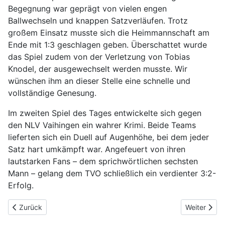
Begegnung war geprägt von vielen engen
Ballwechseln und knappen Satzverläufen. Trotz
großem Einsatz musste sich die Heimmannschaft am
Ende mit 1:3 geschlagen geben. Überschattet wurde
das Spiel zudem von der Verletzung von Tobias
Knodel, der ausgewechselt werden musste. Wir
wünschen ihm an dieser Stelle eine schnelle und
vollständige Genesung.
Im zweiten Spiel des Tages entwickelte sich gegen
den NLV Vaihingen ein wahrer Krimi. Beide Teams
lieferten sich ein Duell auf Augenhöhe, bei dem jeder
Satz hart umkämpft war. Angefeuert von ihren
lautstarken Fans – dem sprichwörtlichen sechsten
Mann – gelang dem TVO schließlich ein verdienter 3:2-
Erfolg.
Vorheriger Beitrag: M2 nach drei Spieltagen auf Platz fünf der Ta
Nächster Be
Zurück
Weiter