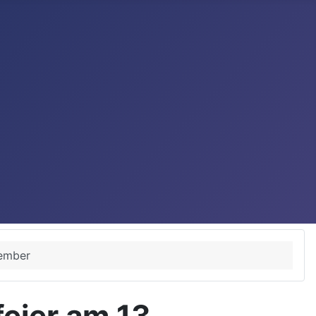
zember
eier am 13.